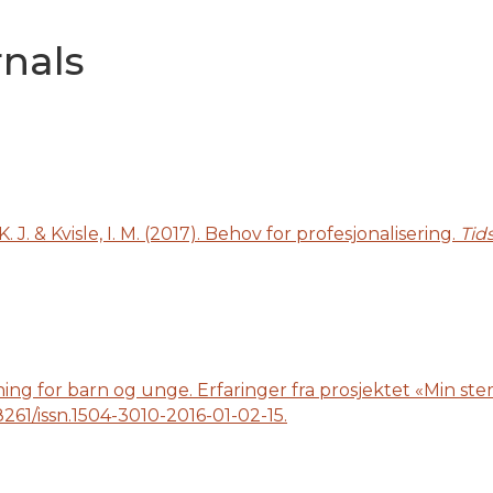
nals
K. J. & Kvisle, I. M. (2017). Behov for profesjonalisering.
Tid
ning for barn og unge. Erfaringer fra prosjektet «Min st
0.18261/issn.1504-3010-2016-01-02-15.