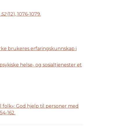
 52
(12), 1076-1079.
tyrke brukeres erfaringskunnskap i
psykiske helse- og sosialtjenester et
til folk»: God hjelp til personer med
154-162.