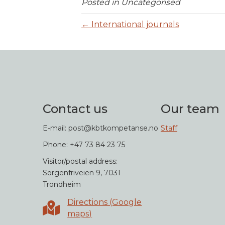
Posted in Uncategorised
← International journals
Contact us
Our team
E-mail: post@kbtkompetanse.no
Staff
Phone: +47 73 84 23 75
Visitor/postal address:
Sorgenfriveien 9, 7031
Trondheim
Directions (Google
Directions in Google maps
maps)