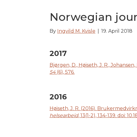
Norwegian jour
By
Ingvild M. Kvisle
|
19. April 2018
2017
Bjørgen, D., Høiseth, J. R., Johansen, 
54
(6), 576.
2016
Høiseth, J. R. (2016). Brukermedvirk
helsearbeid
, 13(1-2), 134-139. doi: 1