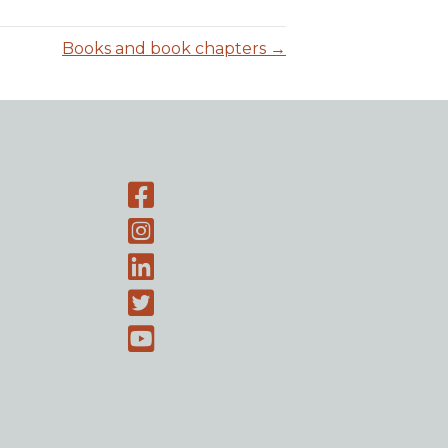
Books and book chapters →
Facebook page
Instagram-page
Linked-In
Twitter
Youtube