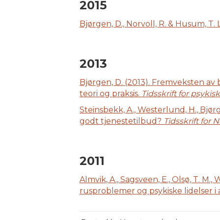
2015
Bjørgen, D., Norvoll, R. & Husum, T
2013
Bjørgen, D. (2013). Fremveksten av 
teori og praksis.
Tidsskrift for psykis
Steinsbekk, A., Westerlund, H., Bjørg
godt tjenestetilbud?
Tidsskrift for
2011
Almvik, A., Sagsveen, E., Olsø, T. M.,
rusproblemer og psykiske lidelser 