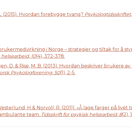
. L. (2015). Hvordan forebygge tvang?
Psykologtidsskriftet,
brukermedvirkning i Norge – strategier og tiltak for å s
k helsearbeid
,
10
(4), 372-378.
en, D. & Rise, M. B. (2013). Hvordan beskriver brukere av 
 Norsk Psykologforening
,
50
(1), 2-5.
 Westerlund, H & Norvoll, R. (2011). «Å lage farger på livet 
i ambulante team.
Tidsskrift for psykisk helsearbeid, 8
(2), 