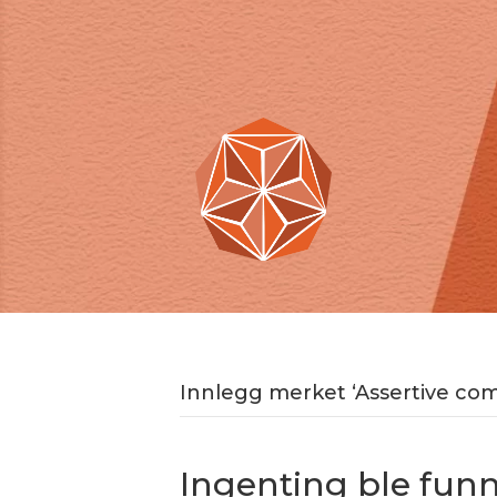
Innlegg merket ‘Assertive co
Ingenting ble fun