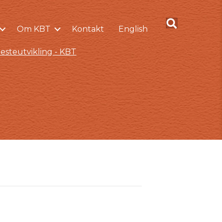
Om KBT
Kontakt
English
esteutvikling - KBT