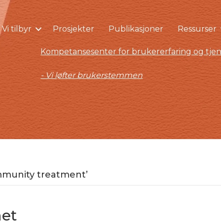
Vi tilbyr
Prosjekter
Publikasjoner
Ressurser
Kompetansesenter for brukererfaring og tjen
- Vi løfter brukerstemmen
mmunity treatment’
net