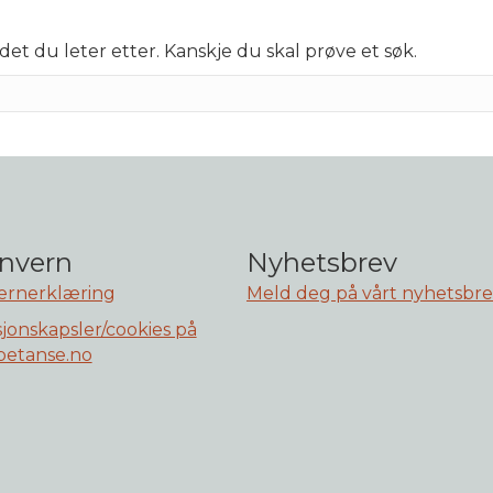
det du leter etter. Kanskje du skal prøve et søk.
nvern
Nyhetsbrev
ernerklæring
Meld deg på vårt nyhetsbr
jonskapsler/cookies på
etanse.no