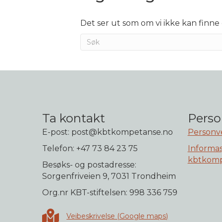
Det ser ut som om vi ikke kan finne 
Ta kontakt
Perso
E-post: post@kbtkompetanse.no
Personv
Telefon: +47 73 84 23 75
Informas
kbtkomp
Besøks- og postadresse:
Sorgenfriveien 9, 7031 Trondheim
Org.nr KBT-stiftelsen: 998 336 759
Veibeskrivelse i Google maps
Veibeskrivelse (Google maps)