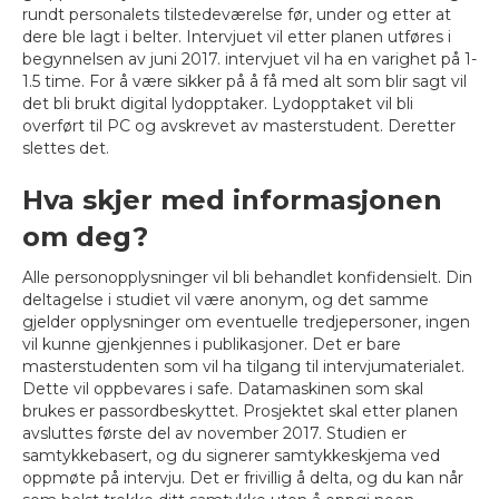
rundt personalets tilstedeværelse før, under og etter at
dere ble lagt i belter. Intervjuet vil etter planen utføres i
begynnelsen av juni 2017. intervjuet vil ha en varighet på 1-
1.5 time. For å være sikker på å få med alt som blir sagt vil
det bli brukt digital lydopptaker. Lydopptaket vil bli
overført til PC og avskrevet av masterstudent. Deretter
slettes det.
Hva skjer med informasjonen
om deg?
Alle personopplysninger vil bli behandlet konfidensielt. Din
deltagelse i studiet vil være anonym, og det samme
gjelder opplysninger om eventuelle tredjepersoner, ingen
vil kunne gjenkjennes i publikasjoner. Det er bare
masterstudenten som vil ha tilgang til intervjumaterialet.
Dette vil oppbevares i safe. Datamaskinen som skal
brukes er passordbeskyttet. Prosjektet skal etter planen
avsluttes første del av november 2017. Studien er
samtykkebasert, og du signerer samtykkeskjema ved
oppmøte på intervju. Det er frivillig å delta, og du kan når