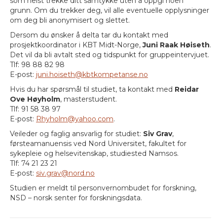
som helst trekke ditt samtykke uten å oppgi noen
grunn. Om du trekker deg, vil alle eventuelle opplysninger
om deg bli anonymisert og slettet.
Dersom du ønsker å delta tar du kontakt med
prosjektkoordinator i KBT Midt-Norge,
Juni Raak Høiseth
.
Det vil da bli avtalt sted og tidspunkt for gruppeintervjuet.
Tlf: 98 88 82 98
E-post:
juni.hoiseth@kbtkompetanse.no
Hvis du har spørsmål til studiet, ta kontakt med
Reidar
Ove Høyholm
, masterstudent.
Tlf: 91 58 38 97
E-post:
Rhyholm@yahoo.com
.
Veileder og faglig ansvarlig for studiet:
Siv Grav
,
førsteamanuensis ved Nord Universitet, fakultet for
sykepleie og helsevitenskap, studiested Namsos.
Tlf: 74 21 23 21
E-post:
siv.grav@nord.no
Studien er meldt til personvernombudet for forskning,
NSD – norsk senter for forskningsdata.