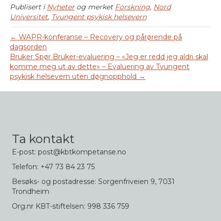
Publisert i
Nyheter
og merket
Forskning
,
Nord
Universitet
,
Tvungent psykisk helsevern
← WAPR-konferanse – Recovery og pårørende på
dagsorden
Bruker Spør Bruker-evaluering – «Jeg er redd jeg aldri skal
komme meg ut av dette» – Evaluering av Tvungent
psykisk helsevern uten døgnopphold →
Ta kontakt
E-post: post@kbtkompetanse.no
Telefon: +47 73 84 23 75
Besøks- og postadresse: Sorgenfriveien 9, 7031
Trondheim
Org.nr KBT-stiftelsen: 998 336 759