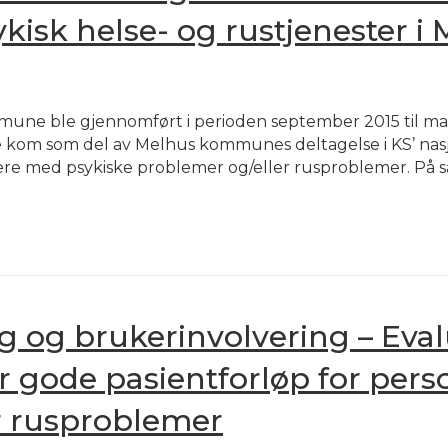
ykisk helse- og rustjenester
une ble gjennomført i perioden september 2015 til ma
kom som del av Melhus kommunes deltagelse i KS’ nasj
re med psykiske problemer og/eller rusproblemer. På sa
 og brukerinvolvering – Eval
r gode pasientforløp for per
r rusproblemer