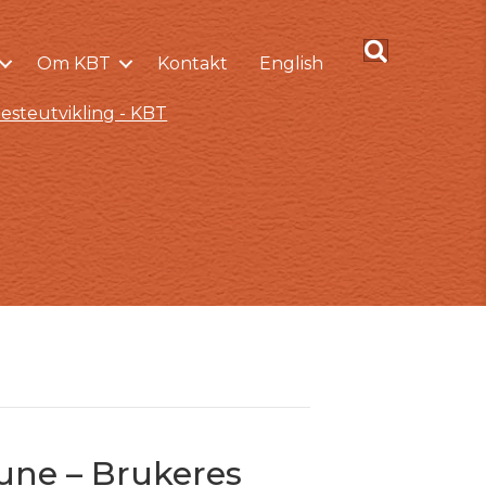
Om KBT
Kontakt
English
esteutvikling - KBT
une – Brukeres