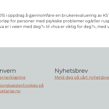
5 i oppdrag å gjennomføre en brukerevaluering av KS’
orløp for personer med psykiske problemer og/eller rusp
va er i veien med deg?» til «hva er viktig for deg?», med
nvern
Nyhetsbrev
ernerklæring
Meld deg på vårt nyhetsbr
jonskapsler/cookies på
etanse.no