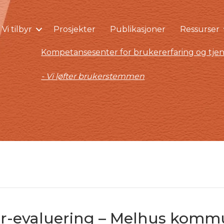
Vi tilbyr
Prosjekter
Publikasjoner
Ressurser
Kompetansesenter for brukererfaring og tjen
- Vi løfter brukerstemmen
r-evaluering – Melhus komm