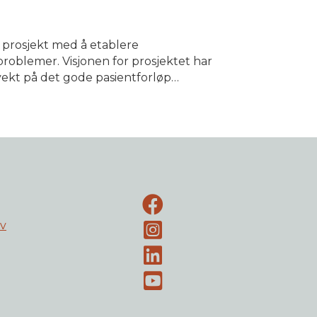
 prosjekt med å etablere
roblemer. Visjonen for prosjektet har
 vekt på det gode pasientforløp…
Facebook-side
ev
Instagram
LinkedIn
Youtube