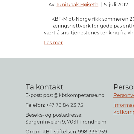
Av
Juni Raak Høiseth
|
5. juli 2017
KBT-Midt-Norge fikk sommeren 201
læringsnettverk for gode pasientf
vært å snu tjenestenes tenking fra «h
Les mer
Ta kontakt
Perso
E-post: post@kbtkompetanse.no
Personv
Telefon: +47 73 84 23 75
Informas
kbtkomp
Besøks- og postadresse:
Sorgenfriveien 9, 7031 Trondheim
Org.nr KBT-stiftelsen: 998 336 759