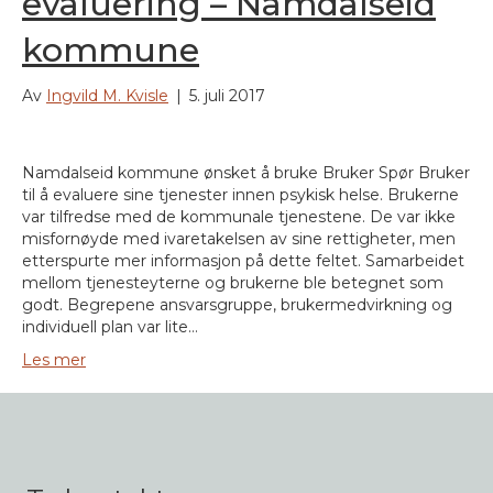
evaluering – Namdalseid
kommune
Av
Ingvild M. Kvisle
|
5. juli 2017
Namdalseid kommune ønsket å bruke Bruker Spør Bruker
til å evaluere sine tjenester innen psykisk helse. Brukerne
var tilfredse med de kommunale tjenestene. De var ikke
misfornøyde med ivaretakelsen av sine rettigheter, men
etterspurte mer informasjon på dette feltet. Samarbeidet
mellom tjenesteyterne og brukerne ble betegnet som
godt. Begrepene ansvarsgruppe, brukermedvirkning og
individuell plan var lite…
Les mer