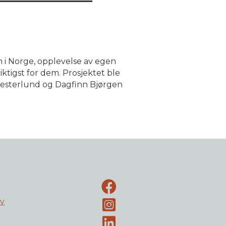
 i Norge, opplevelse av egen
ktigst for dem. Prosjektet ble
Westerlund og Dagfinn Bjørgen
Facebook-side
ev
Instagram
LinkedIn