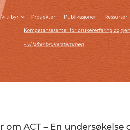
Vi tilbyr
Prosjekter
Publikasjoner
Ressurser
Kompetansesenter for brukererfaring og tjen
- Vi løfter brukerstemmen
r om ACT – En undersøkelse 