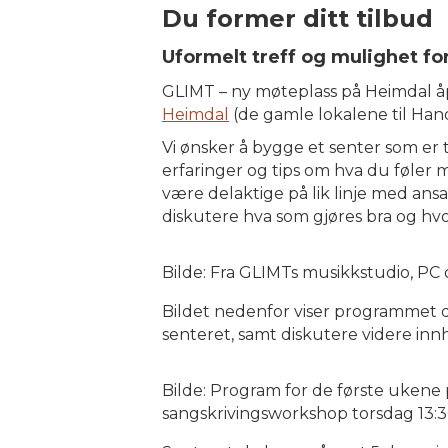
Du former ditt tilbud
Uformelt treff og mulighet f
GLIMT – ny møteplass på Heimdal åpne
Heimdal
(de gamle lokalene til Hand
Vi ønsker å bygge et senter som er 
erfaringer og tips om hva du føler 
være delaktige på lik linje med ansa
diskutere hva som gjøres bra og hvo
Bilde: Fra GLIMTs musikkstudio, PC 
Bildet nedenfor viser programmet d
senteret, samt diskutere videre inn
Bilde: Program for de første ukene
sangskrivingsworkshop torsdag 13:30