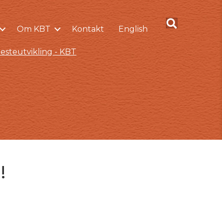
Om KBT
Kontakt
English
esteutvikling - KBT
!