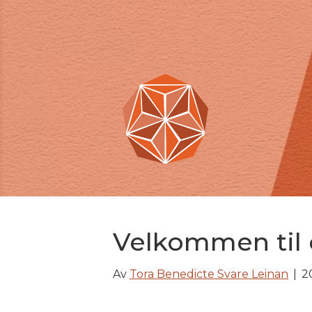
Velkommen til o
Av
Tora Benedicte Svare Leinan
|
2