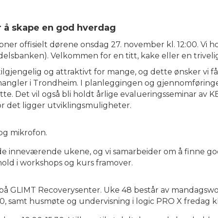
or å skape en god hverdag
r offisielt dørene onsdag 27. november kl. 12:00. Vi hol
elsbanken). Velkommen for en titt, kake eller en trivelig
tilgjengelig og attraktivt for mange, og dette ønsker vi 
mangler i Trondheim. I planleggingen og gjennomføringe
tte. Det vil også bli holdt årlige evalueringsseminar av 
r det ligger utviklingsmuligheter.
og mikrofon.
e inneværende ukene, og vi samarbeider om å finne gode
hold i workshops og kurs framover.
 på GLIMT Recoverysenter. Uke 48 består av mandagswork
, samt husmøte og undervisning i logic PRO X fredag kl.