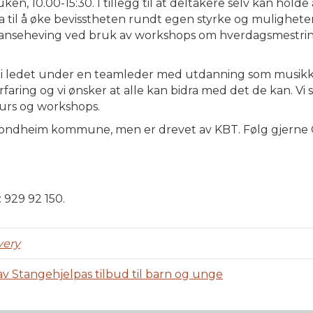
ken, 10.00-15:30. I tillegg til at deltakere selv kan hol
dra til å øke bevisstheten rundt egen styrke og muligheter.
nseheving ved bruk av workshops om hverdagsmestring, i
 bli ledet under en teamleder med utdanning som musikk
ing og vi ønsker at alle kan bidra med det de kan. Vi s
urs og workshops.
 Trondheim kommune, men er drevet av KBT. Følg gjerne
 929 92 150.
very
v Stangehjelpas tilbud til barn og unge