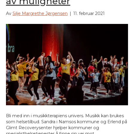
av muligheter
Av
Silje Margrethe Jørgensen
|
11. februar 2021
Bli med inn i musikkterapiens univers. Musikk kan brukes
som helsetilbud. Sandra i Namsos kommune og Erlend på
Glimt Recoverysenter hjelper kommuner og
spesialisthelsetjenester å finne sin vei mot