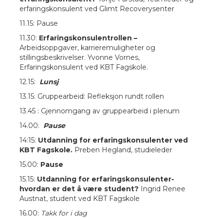
erfaringskonsulent ved Glimt Recoverysenter
11.15: Pause
11.30:
Erfaringskonsulentrollen –
Arbeidsoppgaver, karrieremuligheter og
stillingsbeskrivelser. Yvonne Vornes,
Erfaringskonsulent ved KBT Fagskole.
12.15:
Lunsj
13.15:
Gruppearbeid: Refleksjon rundt rollen
13.45 : Gjennomgang av gruppearbeid i plenum
14.00:
Pause
14:15:
Utdanning for erfaringskonsulenter ved
KBT Fagskole.
Preben Hegland, studieleder
15.00:
Pause
15.15:
Utdanning for erfaringskonsulenter-
hvordan er det å være student?
Ingrid Renee
Austnat, student ved KBT Fagskole
16.00:
Takk for i dag