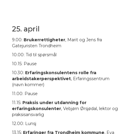
25. april
9.00:
Brukerrettigheter
, Marit og Jens fra
Gatejuristen Trondheim
10.00: Tid til spørsmål
10.15: Pause
10.30:
Erfaringskonsulentens rolle fra
arbeidstakerperspektivet
,
Erfaringssentrum
(navn kommer)
11.00: Pause
11.15:
Praksis under utdanning for
erfaringskonsulenter
, Vebjørn Ørsjødal, lektor og
praksisansvarlig
12.00: Lunsj
13.15:
Erfaringer fra Trondheim kommune
, Eva