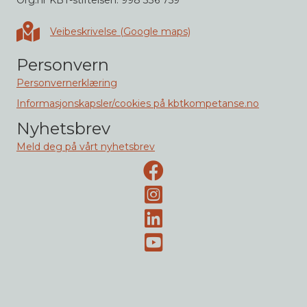
Org.nr KBT-stiftelsen: 998 336 759
Veibeskrivelse i Google maps
Veibeskrivelse (Google maps)
Personvern
Personvernerklæring
Informasjonskapsler/cookies på kbtkompetanse.no
Nyhetsbrev
Meld deg på vårt nyhetsbrev
Facebook-side
Instagram
LinkedIn
Youtube