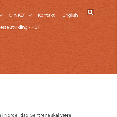
Om KBT
Kontakt
English
esteutvikling - KBT
e i Norge i dag. Sentrene skal være