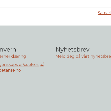
Samarb
nvern
Nyhetsbrev
ernerklæring
Meld deg på vårt nyhetsbr
jonskapsler/cookies på
etanse.no