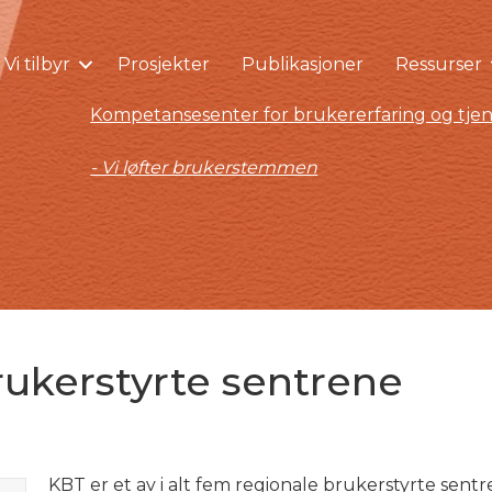
Vi tilbyr
Prosjekter
Publikasjoner
Ressurser
Kompetansesenter for brukererfaring og tjen
- Vi løfter brukerstemmen
rukerstyrte sentrene
KBT er et av i alt fem regionale brukerstyrte sentr