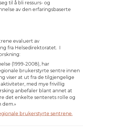
g til å bli ressurs- og
jennelse av den erfaringsbaserte
trene evaluert av
ng fra Helsedirektoratet. I
orskning:
else (1999-2008), har
regionale brukerstyrte sentre innen
g viser at ut fra de tilgjengelige
tiviteter, med mye frivillig
sking anbefaler blant annet at
re det enkelte senterets rolle og
m dem.»
egionale brukerstyrte sentrene.