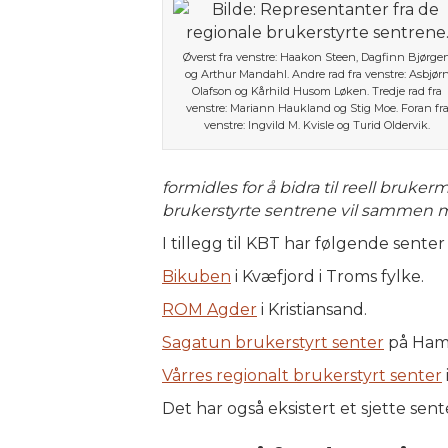
Øverst fra venstre: Haakon Steen, Dagfinn Bjørge
og Arthur Mandahl. Andre rad fra venstre: Asbjør
Olafson og Kårhild Husom Løken. Tredje rad fra
venstre: Mariann Haukland og Stig Moe. Foran fr
venstre: Ingvild M. Kvisle og Turid Oldervik.
formidles for å bidra til reell bruk
brukerstyrte sentrene vil sammen m
I tillegg til KBT har følgende sente
Bikuben
i Kvæfjord i Troms fylke.
ROM Agder
i Kristiansand.
Sagatun brukerstyrt senter
på Ham
Vårres regionalt brukerstyrt senter
Det har også eksistert et sjette sent