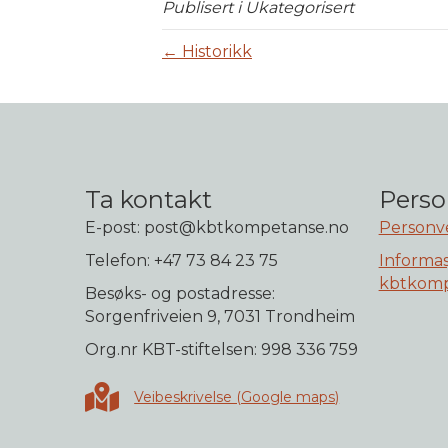
Publisert i Ukategorisert
← Historikk
Ta kontakt
Perso
E-post: post@kbtkompetanse.no
Personv
Telefon: +47 73 84 23 75
Informas
kbtkomp
Besøks- og postadresse:
Sorgenfriveien 9, 7031 Trondheim
Org.nr KBT-stiftelsen: 998 336 759
Veibeskrivelse i Google maps
Veibeskrivelse (Google maps)