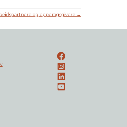
eidspartnere og oppdragsgivere →
Facebook-side
ev
Instagram
LinkedIn
Youtube