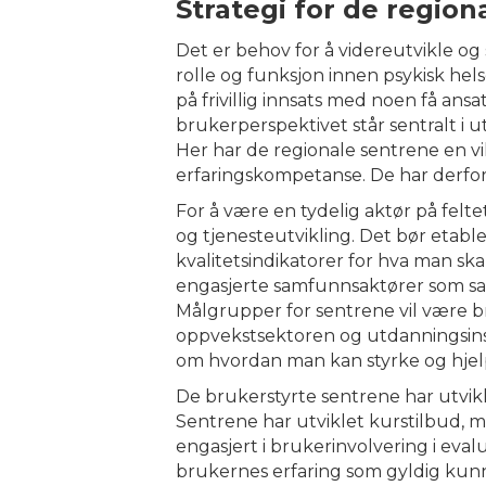
Strategi for de region
Det er behov for å videreutvikle og s
rolle og funksjon innen psykisk hels
på frivillig innsats med noen få ansa
brukerperspektivet står sentralt i 
Her har de regionale sentrene en 
erfaringskompetanse. De har derfor 
For å være en tydelig aktør på felt
og tjenesteutvikling. Det bør etabl
kvalitetsindikatorer for hva man ska
engasjerte samfunnsaktører som sa
Målgrupper for sentrene vil være 
oppvekstsektoren og utdanningsinst
om hvordan man kan styrke og hjel
De brukerstyrte sentrene har utvikl
Sentrene har utviklet kurstilbud, 
engasjert i brukerinvolvering i eva
brukernes erfaring som gyldig kunns