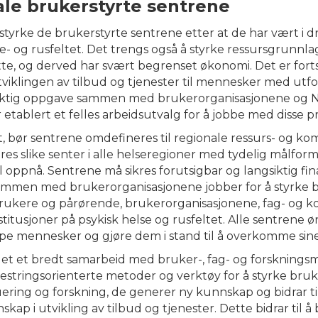
ale brukerstyrte sentrene
tyrke de brukerstyrte sentrene etter at de har vært i drif
e- og rusfeltet. Det trengs også å styrke ressursgrunnlag
tte, og derved har svært begrenset økonomi. Det er fortsa
utviklingen av tilbud og tjenester til mennesker med utfo
viktig oppgave sammen med brukerorganisasjonene og Na
etablert et felles arbeidsutvalg for å jobbe med disse p
et, bør sentrene omdefineres til regionale ressurs- og k
eres slike senter i alle helseregioner med tydelig målfo
l oppnå. Sentrene må sikres forutsigbar og langsiktig fi
mmen med brukerorganisasjonene jobber for å styrke br
brukere og pårørende, brukerorganisasjonene, fag- og k
itusjoner på psykisk helse og rusfeltet. Alle sentrene 
pe mennesker og gjøre dem i stand til å overkomme sin
et et bredt samarbeid med bruker-, fag- og forskningsmi
mestringsorienterte metoder og verktøy for å styrke bru
luering og forskning, de generer ny kunnskap og bidrar 
kap i utvikling av tilbud og tjenester. Dette bidrar til 