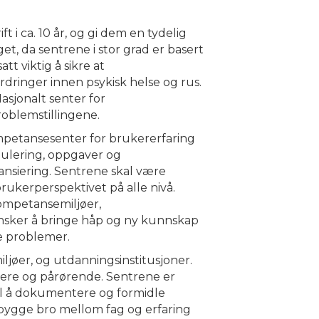
t i ca. 10 år, og gi dem en tydelig
et, da sentrene i stor grad er basert
tt viktig å sikre at
rdringer innen psykisk helse og rus.
sjonalt senter for
roblemstillingene.
ompetansesenter for brukererfaring
rmulering, oppgaver og
nansiering. Sentrene skal være
ukerperspektivet på alle nivå.
ompetansemiljøer,
ønsker å bringe håp og ny kunnskap
e problemer.
ljøer, og utdanningsinstitusjoner.
kere og pårørende. Sentrene er
til å dokumentere og formidle
å bygge bro mellom fag og erfaring