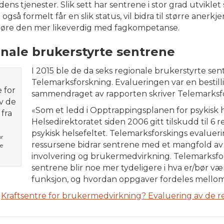
s tjenester. Slik sett har sentrene i stor grad utviklet se
så formelt får en slik status, vil bidra til større anerk
gjøre den mer likeverdig med fagkompetanse.
onale brukerstyrte sentrene
I 2015 ble de da seks regionale brukerstyrte sen
Telemarksforskning. Evalueringen var en bestilli
sammendraget av rapporten skriver Telemarksf
«Som et ledd i Opptrappingsplanen for psykisk h
Helsedirektoratet siden 2006 gitt tilskudd til 6 
psykisk helsefeltet. Telemarksforskings evaluerin
or
ressursene bidrar sentrene med et mangfold av ak
e
g
involvering og brukermedvirkning. Telemarksfor
sentrene blir noe mer tydeligere i hva er/bør væ
funksjon, og hvordan oppgaver fordeles mello
:
Kraftsentre for brukermedvirkning? Evaluering av de r