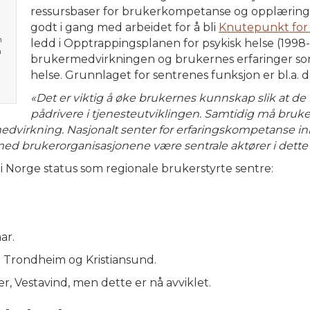
ressursbaser for brukerkompetanse og opplæring i
godt i gang med arbeidet for å bli
Knutepunkt for
n
ledd i Opptrappingsplanen for psykisk helse (1998
n
brukermedvirkningen og brukernes erfaringer so
helse. Grunnlaget for sentrenes funksjon er bl.a. de
a
«Det er viktig å øke brukernes kunnskap slik at de k
pådrivere i tjenesteutviklingen. Samtidig må bru
ermedvirkning. Nasjonalt senter for erfaringskompetanse 
ed brukerorganisasjonene være sentrale aktører i dette 
r i Norge status som regionale brukerstyrte sentre:
ar.
i Trondheim og Kristiansund.
er, Vestavind, men dette er nå avviklet.