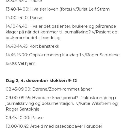
13.30-13.40: Pause
13.40-14.00: Hva sier loven (forts.) v/Jurist Leif Strøm
14.00-14.10: Pause
14.10-14.40: Hva er det pasienter, brukere og pårørende
klager på når det kommer til journalføring? v/Pasient og
brukerombudet i Trøndelag
14.40-14.45: Kort benstrekk
14.45-15.00: Oppsummering kursdag 1 v/Roger Santokhie
15.00: Vel hjem
Dag 2, 4. desember klokken 9-12
08.45-09.00: Dørene/Zoom-rommet åpner
09.00-09.45: Hvordan skrive journal? Praktisk innføring i
journalskriving og dokumentasjon. v/Katie Wikstrøm og
Roger Santokhie
09.45-10.00: Pause
10.00-10.45: Arbeid med caseoppgaver i grupper