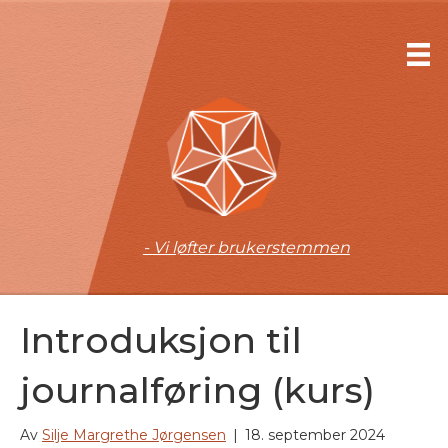
- Vi løfter brukerstemmen
Introduksjon til
journalføring (kurs)
Av
Silje Margrethe Jørgensen
|
18. september 2024