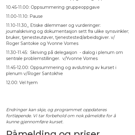
10.45-11.00: Oppsummering gruppeoppgave
11.00-11.10: Pause
11.10-11.30_ Etiske dilemmaer og vurderinger:
journalskriving og dokumentasjon sett fra ulike synsvinkler;
bruker, tjenesteutøver, tjenestested/arbeidsgiver. v/
Roger Santokie og Yvonne Vornes
11.30-11.45: Skriving på delegasjon - dialog i plenum om
sentrale problemstillinger. v/Yvonne Vornes
11.45-12.00: Oppsummering og avslutning av kurset i
plenum v/Roger Santokhie
12.00: Vel hjem
Endringer kan skje, og programmet oppdateres
fortløpende. Vi tar forbehold om nok påmeldte for å
kunne gjennomføre kurset.
Påmelding og priser