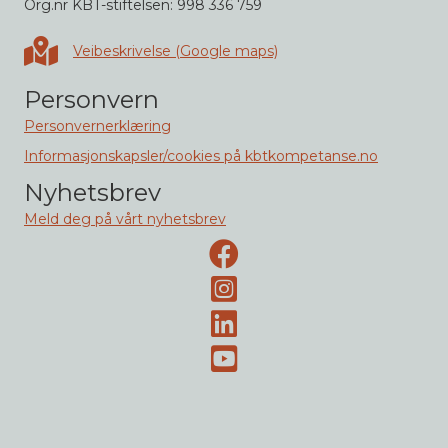
Org.nr KBT-stiftelsen: 998 336 759
Veibeskrivelse i Google maps
Veibeskrivelse (Google maps)
Personvern
Personvernerklæring
Informasjonskapsler/cookies på kbtkompetanse.no
Nyhetsbrev
Meld deg på vårt nyhetsbrev
Facebook-side
Instagram
LinkedIn
Youtube