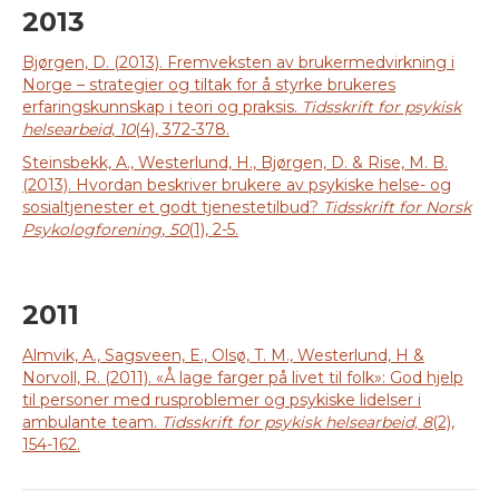
2013
Bjørgen, D. (2013). Fremveksten av brukermedvirkning i
Norge – strategier og tiltak for å styrke brukeres
erfaringskunnskap i teori og praksis.
Tidsskrift for psykisk
helsearbeid
,
10
(4), 372-378.
Steinsbekk, A., Westerlund, H., Bjørgen, D. & Rise, M. B.
(2013). Hvordan beskriver brukere av psykiske helse- og
sosialtjenester et godt tjenestetilbud?
Tidsskrift for Norsk
Psykologforening
,
50
(1), 2-5.
2011
Almvik, A., Sagsveen, E., Olsø, T. M., Westerlund, H &
Norvoll, R. (2011). «Å lage farger på livet til folk»: God hjelp
til personer med rusproblemer og psykiske lidelser i
ambulante team.
Tidsskrift for psykisk helsearbeid, 8
(2),
154-162.