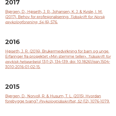
2017
Bjørgen, D., Høiseth, J. R., Johansen, K. J. & Kvisle, I. M.
(2017). Behov for profesjonalisering.
Tidsskrift for Norsk
psykologforening, 54
(6), 576.
2016
Høiseth, J. R. (2016). Brukermedvirkning for barn og unge.
Erfaringer fra prosjektet «Min stemme teller».
Tidsskrift for
psykisk helsearbeid
, 13(1-2), 134-139. doi: 10.18261/issn.1504-
3010-2016-01-02-15.
2015
Bjørgen, D., Norvoll, R. & Husum, T. L. (2015). Hvordan
forebygge tvang?
Psykologtidsskriftet, 52
(12), 1076-1079.