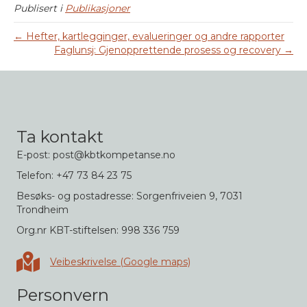
Publisert i
Publikasjoner
← Hefter, kartlegginger, evalueringer og andre rapporter
Faglunsj: Gjenopprettende prosess og recovery →
Ta kontakt
E-post: post@kbtkompetanse.no
Telefon: +47 73 84 23 75
Besøks- og postadresse: Sorgenfriveien 9, 7031
Trondheim
Org.nr KBT-stiftelsen: 998 336 759
Veibeskrivelse i Google maps
Veibeskrivelse (Google maps)
Personvern