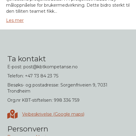
måloppnåelse for brukermedvirkning. Dette bidro sterkt til
den tilliten teamet fikk…
Les mer
Ta kontakt
E-post: post@kbtkompetanse.no
Telefon: +47 73 84 23 75
Besøks- og postadresse: Sorgenfriveien 9, 7031
Trondheim
Org.nr KBT-stiftelsen: 998 336 759
Veibeskrivelse i Google maps
Veibeskrivelse (Google maps)
Personvern