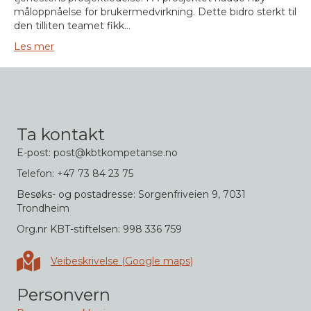
måloppnåelse for brukermedvirkning. Dette bidro sterkt til
den tilliten teamet fikk…
Les mer
Ta kontakt
E-post: post@kbtkompetanse.no
Telefon: +47 73 84 23 75
Besøks- og postadresse: Sorgenfriveien 9, 7031
Trondheim
Org.nr KBT-stiftelsen: 998 336 759
Veibeskrivelse i Google maps
Veibeskrivelse (Google maps)
Personvern