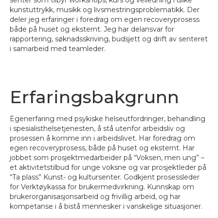
senter som tilbyr workshops, kurs og veiledning i ulike
kunstuttrykk, musikk og livsmestringsproblematikk. Der
deler jeg erfaringer i foredrag om egen recoveryprosess
både på huset og eksternt. Jeg har delansvar for
rapportering, søknadsskriving, budsjett og drift av senteret
i samarbeid med teamleder.
Erfaringsbakgrunn
Egenerfaring med psykiske helseutfordringer, behandling
i spesialisthelsetjenesten, å stå utenfor arbeidsliv og
prosessen å komme inn i arbeidslivet. Har foredrag om
egen recoveryprosess, både på huset og eksternt. Har
jobbet som prosjektmedarbeider på “Voksen, men ung” –
et aktivitetstilbud for unge voksne og var prosjektleder på
“Ta plass” Kunst- og kultursenter. Godkjent prosessleder
for Verktøykassa for brukermedvirkning. Kunnskap om
brukerorganisasjonsarbeid og frivillig arbeid, og har
kompetanse i å bistå mennesker i vanskelige situasjoner.