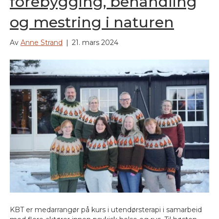
forebygging, behandling
og mestring i naturen
Av
Anne Strand
|
21. mars 2024
KBT er medarrangør på kurs i utendørsterapi i samarbeid