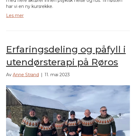
med flere aktører innen psykisk helse og rus. Til høsten
har vi en ny kursrekke.
Les mer
Erfaringsdeling og påfyll i
utendørsterapi på Røros
Av
Anne Strand
|
11. mai 2023