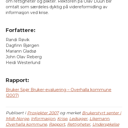
om rettigheter og plikter. Rektoren på Olav Duun blir
omtalt som særdeles dyktig på videreformidling av
informasjon ved krise.
Forfattere:
Randi Røvik
Dagfinn Bjørgen
Mariann Gladsø
John Olav Reberg
Heidi Westerlund
Rapport:
Bruker Spør Bruker-evaluering – Overhalla kommune
(2007)
Publisert i
Prosjekter 2007
og merket
Brukerstyrt senter i
Midt-Norge
,
Informasjon
,
Krise
,
Ledsager
,
Likemann
,
Overhalla kommune
,
Rapport
,
Rettigheter
,
Undersøkelse