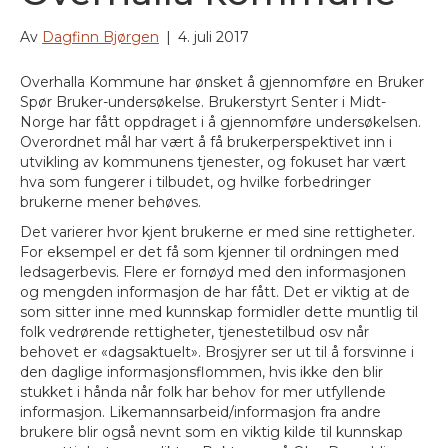
Av
Dagfinn Bjørgen
|
4. juli 2017
Overhalla Kommune har ønsket å gjennomføre en Bruker
Spør Bruker-undersøkelse. Brukerstyrt Senter i Midt-
Norge har fått oppdraget i å gjennomføre undersøkelsen.
Overordnet mål har vært å få brukerperspektivet inn i
utvikling av kommunens tjenester, og fokuset har vært
hva som fungerer i tilbudet, og hvilke forbedringer
brukerne mener behøves.
Det varierer hvor kjent brukerne er med sine rettigheter.
For eksempel er det få som kjenner til ordningen med
ledsagerbevis. Flere er fornøyd med den informasjonen
og mengden informasjon de har fått. Det er viktig at de
som sitter inne med kunnskap formidler dette muntlig til
folk vedrørende rettigheter, tjenestetilbud osv når
behovet er «dagsaktuelt». Brosjyrer ser ut til å forsvinne i
den daglige informasjonsflommen, hvis ikke den blir
stukket i hånda når folk har behov for mer utfyllende
informasjon. Likemannsarbeid/informasjon fra andre
brukere blir også nevnt som en viktig kilde til kunnskap