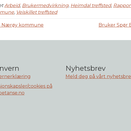
et
Arbeid
,
Brukermedvirkning
,
Heimdal treffsted
,
Rappor
mmune
,
Veiskillet treffsted
g – Nærøy kommune
Bruker Spør 
nvern
Nyhetsbrev
ernerklæring
Meld deg på vårt nyhetsbr
jonskapsler/cookies på
etanse.no