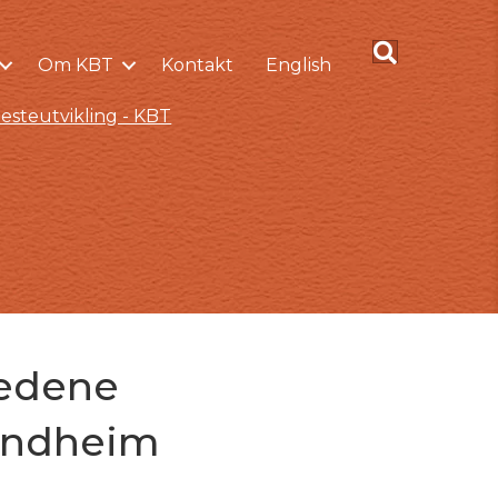
Om KBT
Kontakt
English
esteutvikling - KBT
tedene
rondheim