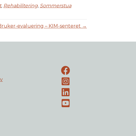
t
,
Rehabilitering
,
Sommerstua
Bruker-evaluering – KIM-senteret →
Facebook-side
ev
Instagram
LinkedIn
Youtube