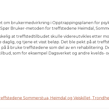
vet om brukermedvirkning i Opptrappingsplanen for psyk
pør Bruker-metoden for treffstedene Heimdal, Sommers
kelig at treffstedtilbudet skulle videreutvikles etter mod
glig, og tjene et visst beløp. Det ble pekt på at treff
nn på å bruke treffstedene som del av en rehabilitering. D
bud, som for eksempel Dagsverket og andre kvelds- og f
Treffstedene Sommerstua, Heimdal og Veiskillet, Tron