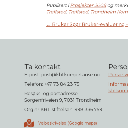
Publisert i
Prosjekter 2008
og merk
Treffsted
,
Treffsted
,
Trondheim Ko
← Bruker Spør Bruker-evaluerin
Ta kontakt
Perso
E-post: post@kbtkompetanse.no
Personv
Telefon: +47 73 84 23 75
Informas
kbtkomp
Besøks- og postadresse:
Sorgenfriveien 9, 7031 Trondheim
Org.nr KBT-stiftelsen: 998 336 759
Veibeskrivelse i Google maps
Veibeskrivelse (Google maps)