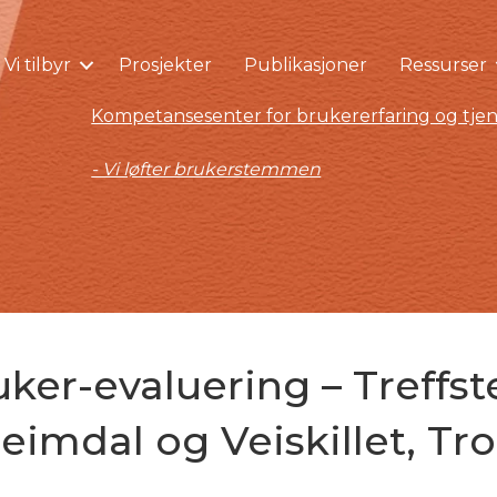
Vi tilbyr
Prosjekter
Publikasjoner
Ressurser
Kompetansesenter for brukererfaring og tjen
- Vi løfter brukerstemmen
uker-evaluering – Treffs
imdal og Veiskillet, T