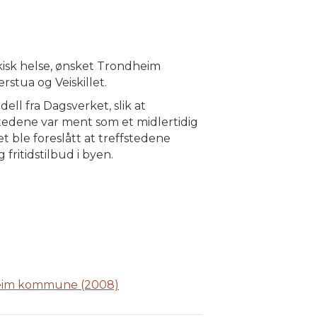
isk helse, ønsket Trondheim
tua og Veiskillet.
ell fra Dagsverket, slik at
stedene var ment som et midlertidig
et ble foreslått at treffstedene
ritidstilbud i byen.
dheim kommune (2008)