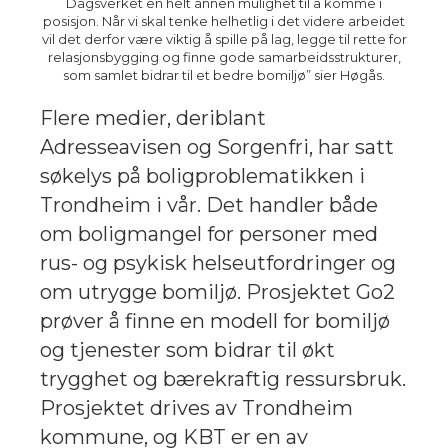
Dagsverket en helt annen mulighet til å komme i
posisjon. Når vi skal tenke helhetlig i det videre arbeidet
vil det derfor være viktig å spille på lag, legge til rette for
relasjonsbygging og finne gode samarbeidsstrukturer,
som samlet bidrar til et bedre bomiljø” sier Høgås.
Flere medier, deriblant
Adresseavisen og Sorgenfri, har satt
søkelys på boligprob
lematikken i
Trondheim
i vår
. Det handler både
om boligmangel
for personer med
rus- og psykisk helseutfordringer og
om utrygge bomiljø.
Prosjekt
et G
o
2
prøver å finne
en modell for bomiljø
og tjenester
som bidrar
til
økt
trygghet og bærekraftig ressursbruk.
Prosjektet drives av Trondheim
kommune, og KBT er en av