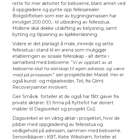
rette for mer aktivitet for beboerne, blant annet ved
å oppgradere og pynte opp fellesarealer.
Boligstiftelsen som eier av bygningsmassen har
innvilget 200.000,- til utbedring av fellesstua.
Midlene skal dekke utskifting av belysning, samt
bytting og tilpasning av kjøkkenløsning.
Videre er det planlagt å male, innrede og sette
fellesstua i stand til en arena som muliggjør
etableringen av sosiale fellesskap - alt dette i
samarbeid med beboerne. “
Vi er opptatt av at
beboerne skal ha eierskap til egen adresse, og være
med på prosessen
.” sier prosjektleder Mariell. Her er
også kunst- og miljøarbeider, Tiril, fra Glimt
Recoverysenter involvert.
Geir Småvik forteller at de også har fått gaver fra
private aktører: Et firma på flyttefot har donert
møbler til Dagsverket og prosjekt Go2.
Dagsverket er en viktig aktør i prosjektet, hvor de
jobber med oppgradering av fellesstua og
vedligehold på adressen, sammen med beboerne.
Seniorrådgiver i KBT, Katie Wikstrøm, forteller at