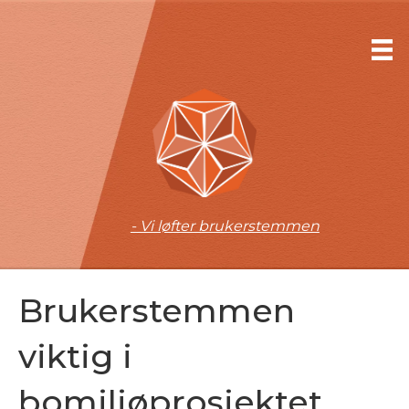
- Vi løfter brukerstemmen
Brukerstemmen
viktig i
bomiljøprosjektet