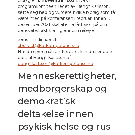
bidrag er
1. november 2021.
Da vil
programkomitéen, ledet av Bengt Karlsson,
sette seg ned og vurdere hvilke bidrag som får
være med på konferansen i februar. Innen 1.
desember 2021 skal alle ha fått svar på om
deres abstrakt kom gjennom nåløyet.
Send inn din idé til
abstract@kbtkompetanse.no
Har du spørsmål rundt dette, kan du sende e-
post til Bengt Karlsson på
bengt.karlsson@kbtkompetanse.no
Menneskerettigheter,
medborgerskap og
demokratisk
deltakelse innen
psykisk helse og rus -