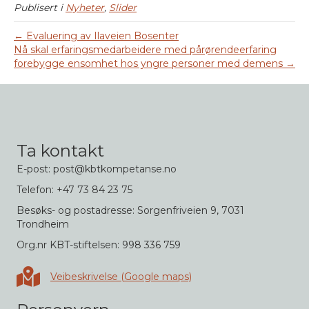
Publisert i
Nyheter
,
Slider
← Evaluering av Ilaveien Bosenter
Nå skal erfaringsmedarbeidere med pårørendeerfaring
forebygge ensomhet hos yngre personer med demens →
Ta kontakt
E-post: post@kbtkompetanse.no
Telefon: +47 73 84 23 75
Besøks- og postadresse: Sorgenfriveien 9, 7031
Trondheim
Org.nr KBT-stiftelsen: 998 336 759
Veibeskrivelse i Google maps
Veibeskrivelse (Google maps)