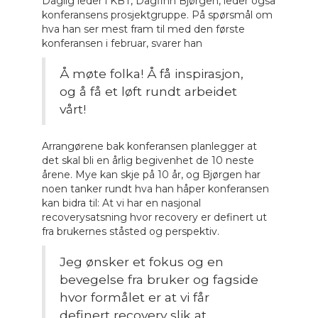
Daglig leder i KBT, Dagfinn Bjørgen, leder også
konferansens prosjektgruppe. På spørsmål om
hva han ser mest fram til med den første
konferansen i februar, svarer han
Å møte folka! Å få inspirasjon,
og å få et løft rundt arbeidet
vårt!
Arrangørene bak konferansen planlegger at
det skal bli en årlig begivenhet de 10 neste
årene. Mye kan skje på 10 år, og Bjørgen har
noen tanker rundt hva han håper konferansen
kan bidra til: At vi har en nasjonal
recoverysatsning hvor recovery er definert ut
fra brukernes ståsted og perspektiv.
Jeg ønsker et fokus og en
bevegelse fra bruker og fagside
hvor formålet er at vi får
definert recovery slik at