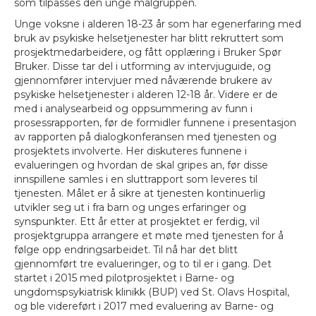
som tilpasses den unge målgruppen.
Unge voksne i alderen 18-23 år som har egenerfaring med
bruk av psykiske helsetjenester har blitt rekruttert som
prosjektmedarbeidere, og fått opplæring i Bruker Spør
Bruker. Disse tar del i utforming av intervjuguide, og
gjennomfører intervjuer med nåværende brukere av
psykiske helsetjenester i alderen 12-18 år. Videre er de
med i analysearbeid og oppsummering av funn i
prosessrapporten, før de formidler funnene i presentasjon
av rapporten på dialogkonferansen med tjenesten og
prosjektets involverte. Her diskuteres funnene i
evalueringen og hvordan de skal gripes an, før disse
innspillene samles i en sluttrapport som leveres til
tjenesten. Målet er å sikre at tjenesten kontinuerlig
utvikler seg ut i fra barn og unges erfaringer og
synspunkter. Ett år etter at prosjektet er ferdig, vil
prosjektgruppa arrangere et møte med tjenesten for å
følge opp endringsarbeidet. Til nå har det blitt
gjennomført tre evalueringer, og to til er i gang. Det
startet i 2015 med pilotprosjektet i Barne- og
ungdomspsykiatrisk klinikk (BUP) ved St. Olavs Hospital,
og ble videreført i 2017 med evaluering av Barne- og