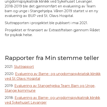
ungdomspsykiatrisk klinikk ved Sykehuset Levanger.
2018-2019 ble det gjennomført en evaluering av Team
barn og unge i Stangehjelpa. Våren 2019 startet vi en ny
evaluering av BUP ved St. Olavs Hospital.
Sluttrapporten i prosjektet ble publisert i mai 2021.
Prosjektet er finansiert av Extrastiftelsen gjennom Rådet
for psykisk helse.
Rapporter fra Min stemme teller
2021:
Sluttrapport
2020:
Evaluering av Barne- og ungdomspsykriatisk klinikk
ved St Olavs Hospital
2019:
Evaluering av Stangehjelpa Team Barn og Unge,
Stange kommune
2018:
Evaluering av Barne- og ungdomspsykiatrisk klinikk
ved Sykehuset Levanger