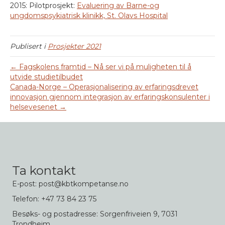
2015: Pilotprosjekt:
Evaluering av Barne-og
ungdomspsykiatrisk klinikk, St. Olavs Hospital
Publisert i
Prosjekter 2021
← Fagskolens framtid – Nå ser vi på muligheten til å
utvide studietilbudet
Canada-Norge – Operasjonalisering av erfaringsdrevet
innovasjon gjennom integrasjon av erfaringskonsulenter i
helsevesenet →
Ta kontakt
E-post: post@kbtkompetanse.no
Telefon: +47 73 84 23 75
Besøks- og postadresse: Sorgenfriveien 9, 7031
Trondheim