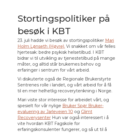
Stortingspolitiker på
besøk i KBT
23. juli hadde vi besøk av stortingspolitiker
Mari
Holm Lønseth (Høyre).
Vi snakket om vår felles
hjertesak: bedre psykisk helsetilbud. I KBT
bidrar vi til utvikling av tjenestetilbud på mange
måter, og alltid står brukernes behov og
erfaringer i sentrum for vårt arbeid.
Vi diskuterte også de Regionale Brukerstyrte
Sentrenes rolle i landet, og vårt arbeid for å få
til en mer helhetlig recoverytenkning i Norge.
Mari viste stor interesse for arbeidet vårt, og
spesielt for vår nylige
Bruker Spør Bruker-
evaluering av Jarleveien 10
og
Glimt
Recoverysenter
Hun var også interessert i å
vite hvordan KBT Fagskole for
erfaringskonsulenter fungerer, og så ut til å