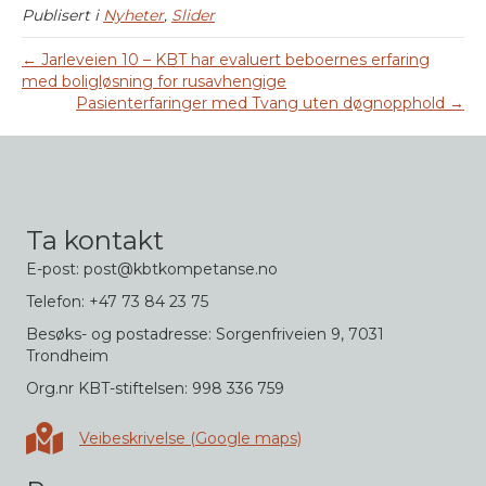
Publisert i
Nyheter
,
Slider
← Jarleveien 10 – KBT har evaluert beboernes erfaring
med boligløsning for rusavhengige
Pasienterfaringer med Tvang uten døgnopphold →
Ta kontakt
E-post: post@kbtkompetanse.no
Telefon: +47 73 84 23 75
Besøks- og postadresse: Sorgenfriveien 9, 7031
Trondheim
Org.nr KBT-stiftelsen: 998 336 759
Veibeskrivelse i Google maps
Veibeskrivelse (Google maps)