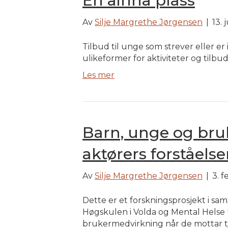
En ainna plass
Av
Silje Margrethe Jørgensen
|
13. 
Tilbud til unge som strever eller e
ulikeformer for aktiviteter og tilbu
Les mer
Barn, unge og bruk
aktørers forståelse
Av
Silje Margrethe Jørgensen
|
3. 
Dette er et forskningsprosjekt i sam
Høgskulen i Volda og Mental Helse Un
brukermedvirkning når de mottar tj