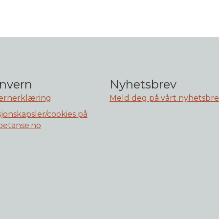
nvern
Nyhetsbrev
ernerklæring
Meld deg på vårt nyhetsbr
jonskapsler/cookies på
etanse.no