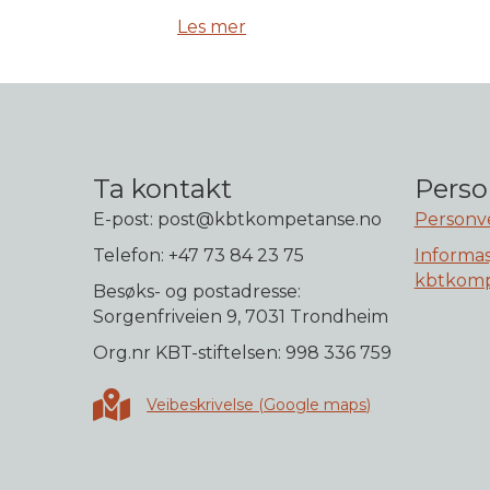
Les mer
Ta kontakt
Perso
E-post: post@kbtkompetanse.no
Personv
Telefon: +47 73 84 23 75
Informas
kbtkomp
Besøks- og postadresse:
Sorgenfriveien 9, 7031 Trondheim
Org.nr KBT-stiftelsen: 998 336 759
Veibeskrivelse i Google maps
Veibeskrivelse (Google maps)