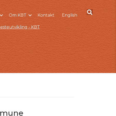
Om KBT
Kontakt
English
esteutvikling - KBT
ommune