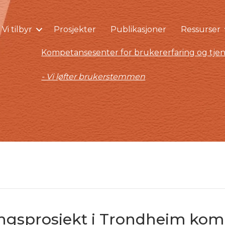
Vi tilbyr
Prosjekter
Publikasjoner
Ressurser
Kompetansesenter for brukererfaring og tjen
- Vi løfter brukerstemmen
klingsprosjekt i Trondheim k