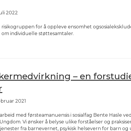
juli 2022
r i risikogruppen for å oppleve ensomhet ogsosialeksklud
d om individuelle støttesamtaler.
ermedvirkning – en forstudie
r
februar 2021
arbeid med førsteamanuensis i sosialfag Bente Hasle ved I
gdom. Vi ønsker å belyse ulike forståelser og praksiser 
enester fra barnevernet, psykisk helsevern for barn og 