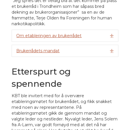
“
Jeg synes det er veldig bra at det kommer på plass
et brukerråd i Trondheim som har såpass bred
dekning av brukerorganisasjoner” sa e
n av de
frammøtte, Terje Olden fra Foreningen for human
narkotikapolitikk.
Om etableringen av brukerrådet
Utvid
Brukerrådets mandat
Utvid
Etterspurt og
spennende
KBT ble invitert med for å overvære
etableringsmøtet for brukerrådet, og fikk snakket
med noen av representantene. På
etableringsmøtet gikk de gjennom mandat og
valgte leder og nestleder. Nyvalgt leder, Jens Solem
fra A-Larm, var godt fornøyd med at det nå har