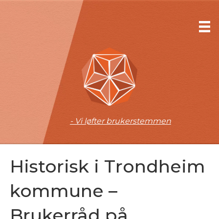
- Vi løfter brukerstemmen
Historisk i Trondheim
kommune –
Brukerråd på