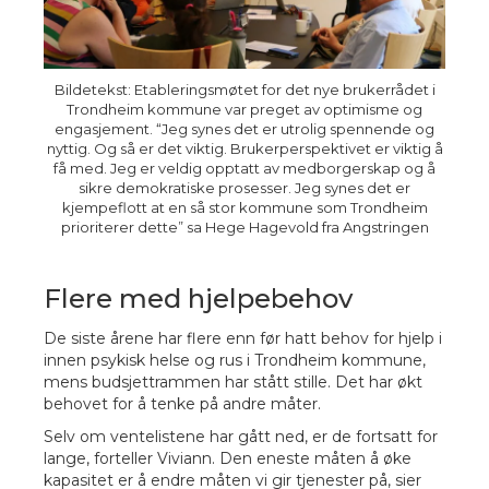
Bildetekst: Etableringsmøtet for det nye brukerrådet i
Trondheim kommune var preget av optimisme og
engasjement. “Jeg synes det er utrolig spennende og
nyttig. Og så er det viktig. Brukerperspektivet er viktig å
få med. Jeg er veldig opptatt av medborgerskap og å
sikre demokratiske prosesser. Jeg synes det er
kjempeflott at en så stor kommune som Trondheim
prioriterer dette” sa Hege Hagevold fra Angstringen
Flere med hjelpebehov
De siste årene har flere enn før hatt behov for hjelp i
innen psykisk helse og rus i Trondheim kommune,
mens budsjettrammen har stått stille. Det har økt
behovet for å tenke på andre måter.
Selv om ventelistene har gått ned, er de fortsatt for
lange, forteller Viviann. Den e
neste måten å øke
kapasitet er å endre måten vi gir tjenester på, sier