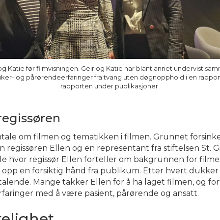
 Katie før filmvisningen. Geir og Katie har blant annet undervist sa
ker- og pårørendeerfaringer fra tvang uten døgnopphold i en rapport s
rapporten under publikasjoner.
regissøren
mtale om filmen og tematikken i filmen. Grunnet forsinke
 regissøren Ellen og en representant fra stiftelsen St. 
e hvor regissør Ellen forteller om bakgrunnen for filme
opp en forsiktig hånd fra publikum. Etter hvert dukker
alende. Mange takker Ellen for å ha laget filmen, og fo
erfaringer med å være pasient, pårørende og ansatt.
kelighet