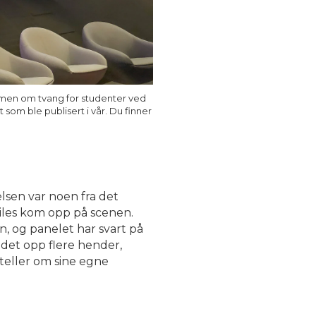
mmen om tvang for studenter ved
om ble publisert i vår. Du finner
lsen var noen fra det
Giles kom opp på scenen.
n, og panelet har svart på
 det opp flere hender,
rteller om sine egne