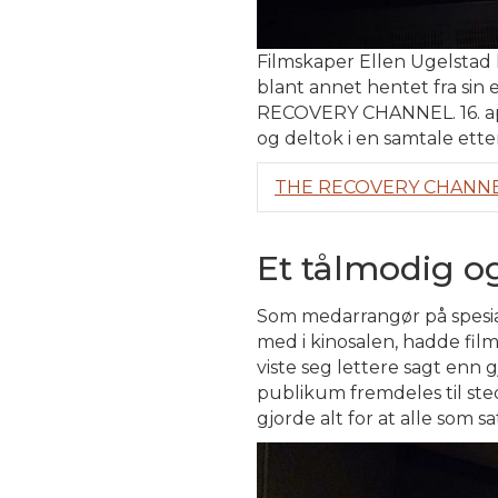
Filmskaper
Ellen Ugelstad
blant
annet
hentet
fra
sin
RECOVERY CHANNEL. 16.
a
og
deltok
i
en
samtale
ette
THE RECOVERY CHANN
Et tålmodig o
Som medarrangør på spesia
med i kinosalen, hadde fil
viste seg lettere sagt enn
publikum fremdeles til sted
gjorde alt for at alle som s