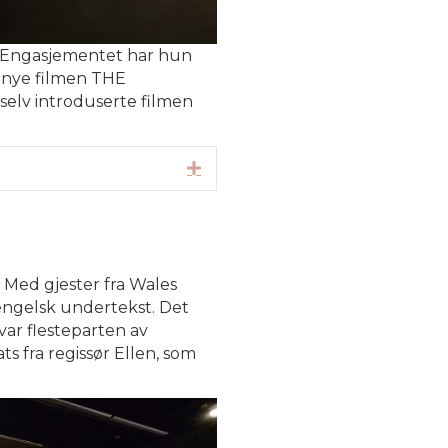
Engasjementet
har
hun
 nye
filmen
THE
selv
introduserte
filmen
Utvid
 Med gjester fra Wales
 engelsk undertekst. Det
var flesteparten av
s fra regissør Ellen, som