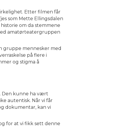
kelighet. Etter filmen får
 fjes som Mette Ellingsdalen
n historie om da stemmene
n med amatørteatergruppen
av en gruppe mennesker med
rraskelse på flere i
ommer og stigma å
g. Den kunne ha vært
ke autentisk. Når vi får
 og dokumentar, kan vi
og for at vi fikk sett denne