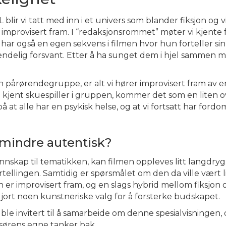
 vi tatt med inn i et univers som blander fiksjon og vir
er improvisert fram. I “redaksjonsrommet” møter vi kjente
r også en egen sekvens i filmen hvor hun forteller si
 endelig forsvant. Etter å ha sunget dem i hjel samme
en pårørendegruppe, er alt vi hører improvisert fram 
kjent skuespiller i gruppen, kommer det som en liten ove
 at alle har en psykisk helse, og at vi fortsatt har ford
r mindre autentisk?
nskap til tematikken, kan filmen oppleves litt langdry
rtellingen. Samtidig er spørsmålet om den da ville vært li
en er improvisert fram, og en slags hybrid mellom fiksjon
gjort noen kunstneriske valg for å forsterke budskapet.
vi ble invitert til å samarbeide om denne spesialvisningen, 
issørens egne tanker bak.