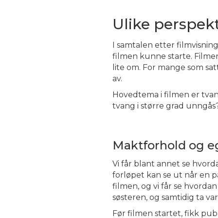
Ulike perspek
I samtalen etter filmvisnin
filmen kunne starte. Filmen 
lite om. For mange som satt
av.
Hovedtema i filmen er tvan
tvang i større grad unngås
Maktforhold og 
Vi får blant annet se hvorda
forløpet kan se ut når en p
filmen, og vi får se hvord
søsteren, og samtidig ta var
Før filmen startet, fikk pu