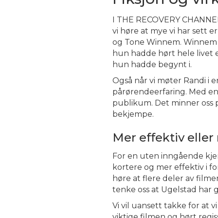
I THE RECOVERY CHANNEL blir
vi høre at mye vi har sett 
og Tone Winnem. Winnem ha
hun hadde hørt hele livet
hun hadde begynt i.
Også når vi møter Randi i 
pårørendeerfaring. Med en 
publikum. Det minner oss på
bekjempe.
Mer effektiv elle
For en uten inngående kjen
kortere og mer effektiv i fo
høre at flere deler av film
tenke oss at Ugelstad har 
Vi vil uansett takke for at 
viktige filmen og hørt reg