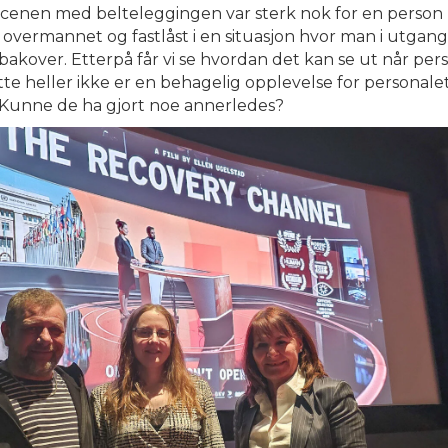
le. Scenen med belteleggingen var sterk nok for en person
i overmannet og fastlåst i en situasjon hvor man i utgan
bakover. Etterpå får vi se hvordan det kan se ut når per
e heller ikke er en behagelig opplevelse for personalet. 
Kunne de ha gjort noe annerledes?