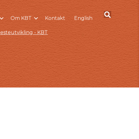
Om KBT
Kontakt
English
esteutvikling - KBT