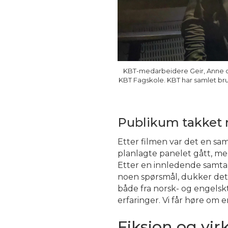
KBT-medarbeidere Geir, Anne og
KBT Fagskole. KBT har samlet bru
Publikum takket 
Etter filmen var det en sa
planlagte panelet gått, men
Etter en innledende samtal
noen spørsmål, dukker det 
både fra norsk- og engelskt
erfaringer. Vi får høre om 
Fiksjon og vir