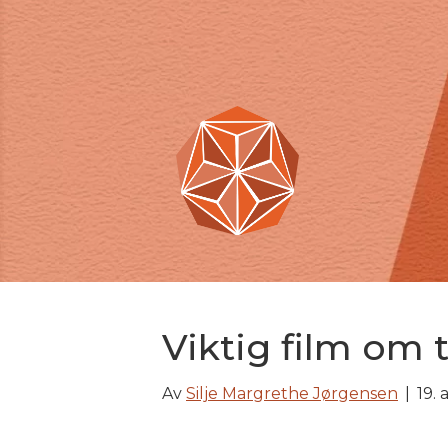
Viktig film om
Av
Silje Margrethe Jørgensen
|
19. 