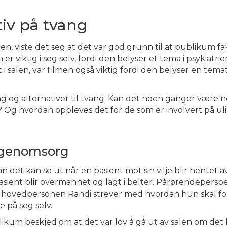
tiv på tvang
gen, viste det seg at det var god grunn til at publikum fa
er viktig i seg selv, fordi den belyser et tema i psykiatr
 i salen, var filmen også viktig fordi den belyser en tema
g og alternativer til tvang. Kan det noen ganger være 
? Og hvordan oppleves det for de som er involvert på ul
egenomsorg
n det kan se ut når en pasient mot sin vilje blir hentet a
asient blir overmannet og lagt i belter. Pårørendeperspekt
an hovedpersonen Randi strever med hvordan hun skal for
e på seg selv.
blikum beskjed om at det var lov å gå ut av salen om det 