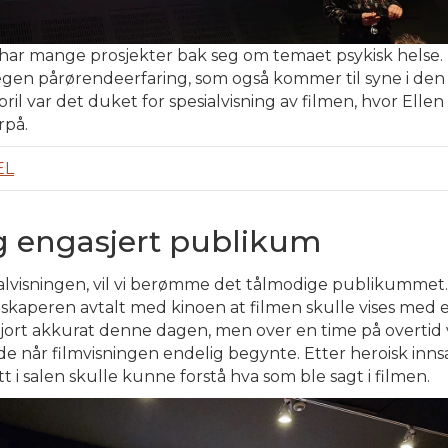
har
mange
prosjekter
bak
seg om
temaet
psykisk
helse
.
egen
pårørendeerfaring
,
som
også
kommer
til
syne
i
den
pril
var det
duket
for
spesialvisning
av
filmen
,
hvor
Ellen
rpå
.
EL
g engasjert publikum
lvisningen, vil vi berømme det tålmodige publikummet.
mskaperen avtalt med kinoen at filmen skulle vises med
 gjort akkurat denne dagen, men over en time på overtid 
e når filmvisningen endelig begynte. Etter heroisk innsat
att i salen skulle kunne forstå hva som ble sagt i filmen.