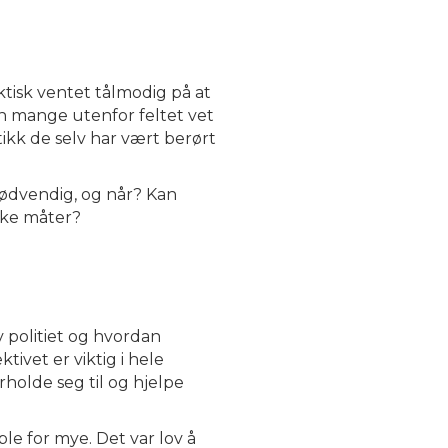
ktisk ventet tålmodig på at
ien mange utenfor feltet vet
tikk de selv har vært berørt
nødvendig, og når? Kan
ike måter?
v politiet og hvordan
ivet er viktig i hele
holde seg til og hjelpe
ble for mye. Det var lov å