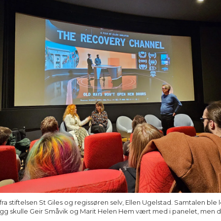
a stiftelsen St Giles og regissøren selv, Ellen Ugelstad. Samtalen ble 
llegg skulle Geir Småvik og Marit Helen Hem vært med i panelet, men d