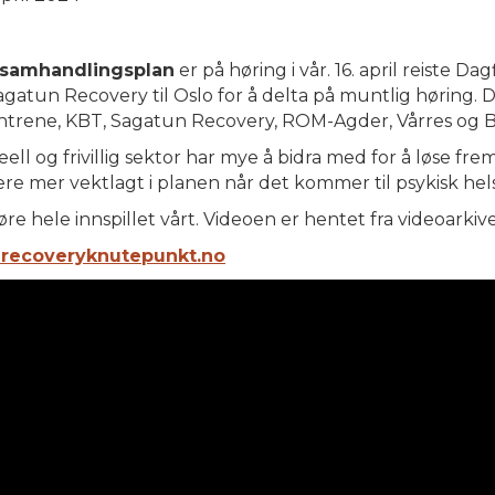
g samhandlingsplan
er på høring i vår. 16. april reiste D
gatun Recovery til Oslo for å delta på muntlig høring. 
ntrene, KBT, Sagatun Recovery, ROM-Agder, Vårres og 
eell og frivillig sektor har mye å bidra med for å løse fr
re mer vektlagt i planen når det kommer til psykisk hels
e hele innspillet vårt. Videoen er hentet fra videoarkivet
 recoveryknutepunkt.no