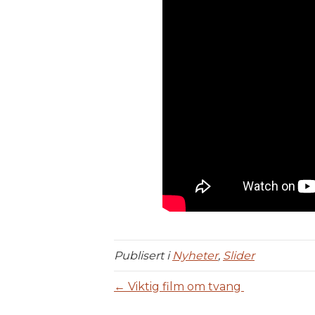
Publisert i
Nyheter
,
Slider
← Viktig film om tvang