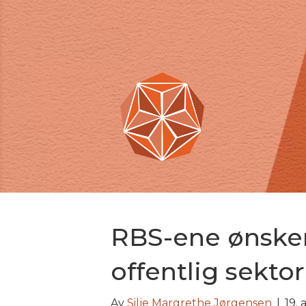
RBS-ene ønsker
offentlig sektor
Av
Silje Margrethe Jørgensen
|
19. 