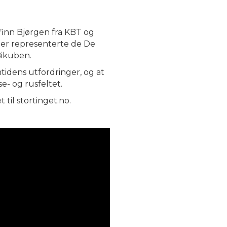
agfinn Bjørgen fra KBT og
Der representerte de De
Bikuben.
emtidens utfordringer, og at
e- og rusfeltet.
 til stortinget.no.