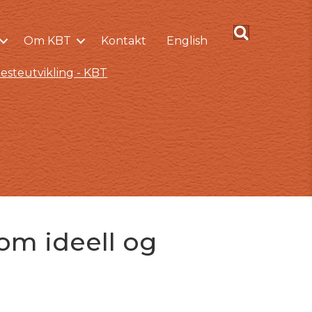
Om KBT
Kontakt
English
esteutvikling - KBT
om ideell og