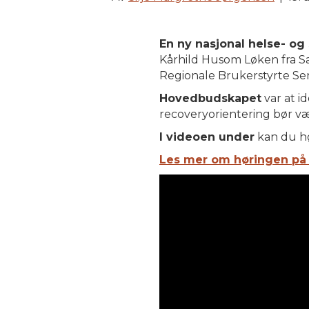
En ny nasjonal helse- o
Kårhild Husom Løken fra Sa
Regionale Brukerstyrte Se
Hovedbudskapet
var at id
recoveryorientering bør væ
I videoen under
kan du hør
Les mer om høringen på