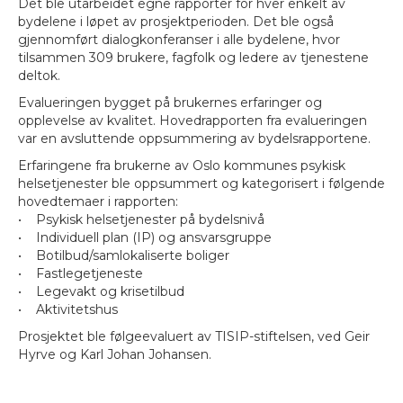
Det ble utarbeidet egne rapporter for hver enkelt av
bydelene i løpet av prosjektperioden. Det ble også
gjennomført dialogkonferanser i alle bydelene, hvor
tilsammen 309 brukere, fagfolk og ledere av tjenestene
deltok.
Evalueringen bygget på brukernes erfaringer og
opplevelse av kvalitet. Hovedrapporten fra evalueringen
var en avsluttende oppsummering av bydelsrapportene.
Erfaringene fra brukerne av Oslo kommunes psykisk
helsetjenester ble oppsummert og kategorisert i følgende
hovedtemaer i rapporten:
• Psykisk helsetjenester på bydelsnivå
• Individuell plan (IP) og ansvarsgruppe
• Botilbud/samlokaliserte boliger
• Fastlegetjeneste
• Legevakt og krisetilbud
• Aktivitetshus
Prosjektet ble følgeevaluert av TISIP-stiftelsen, ved Geir
Hyrve og Karl Johan Johansen.