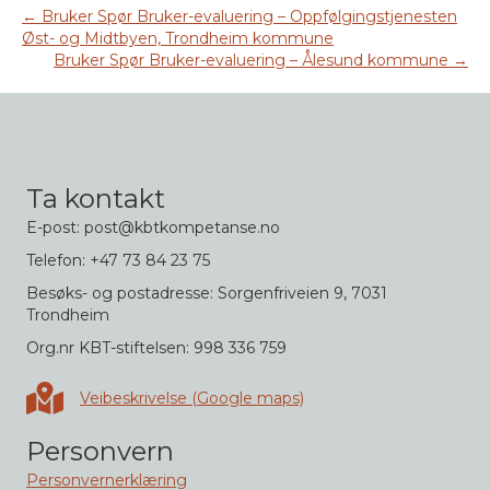
← Bruker Spør Bruker-evaluering – Oppfølgingstjenesten
Øst- og Midtbyen, Trondheim kommune
Bruker Spør Bruker-evaluering – Ålesund kommune →
Ta kontakt
E-post: post@kbtkompetanse.no
Telefon: +47 73 84 23 75
Besøks- og postadresse: Sorgenfriveien 9, 7031
Trondheim
Org.nr KBT-stiftelsen: 998 336 759
Veibeskrivelse i Google maps
Veibeskrivelse (Google maps)
Personvern
Personvernerklæring