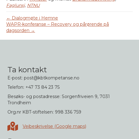
Faglunsj
,
NTNU
← Dialogmøte i Hemne
WAPR-konferanse – Recovery og pårørende på
dagsorden →
Ta kontakt
E-post: post@kbtkompetanse.no
Telefon: +47 73 84 23 75
Besøks- og postadresse: Sorgenfriveien 9, 7031
Trondheim
Org.nr KBT-stiftelsen: 998 336 759
Veibeskrivelse i Google maps
Veibeskrivelse (Google maps)