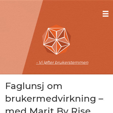
- Vi løfter brukerstemmen
Faglunsj om
brukermedvirkning –
med Marit By Rise