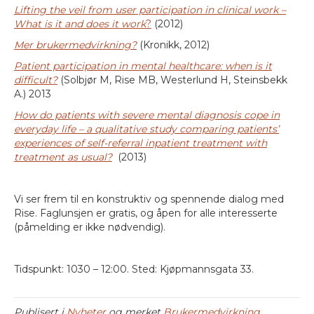
Lifting the veil from user participation in clinical work –
What is it and does it work
?
(2012)
Mer brukermedvirkning?
(Kronikk, 2012)
Patient participation in mental healthcare: when is it
difficult?
(Solbjør M, Rise MB, Westerlund H, Steinsbekk
A.) 2013
How do patients with severe mental diagnosis cope in
everyday life – a qualitative study comparing patients’
experiences of self-referral inpatient treatment with
treatment as usual?
(2013)
Vi ser frem til en konstruktiv og spennende dialog med
Rise. Faglunsjen er gratis, og åpen for alle interesserte
(påmelding er ikke nødvendig).
Tidspunkt: 1030 – 12:00. Sted: Kjøpmannsgata 33.
Publisert i
Nyheter
og merket
Brukermedvirkning
,