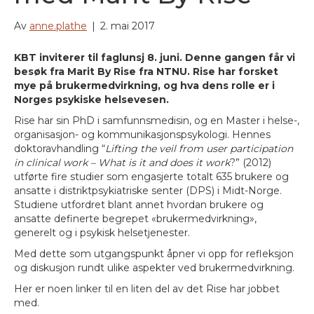
Av
anne.plathe
|
2. mai 2017
KBT inviterer til faglunsj 8. juni. Denne gangen får vi
besøk fra Marit By Rise fra NTNU. Rise har forsket
mye på brukermedvirkning, og hva dens rolle er i
Norges psykiske helsevesen.
Rise har sin PhD i samfunnsmedisin, og en Master i helse-,
organisasjon- og kommunikasjonspsykologi. Hennes
doktoravhandling “
Lifting the veil from user participation
in clinical work – What is it and does it work
?” (2012)
utførte fire studier som engasjerte totalt 635 brukere og
ansatte i distriktpsykiatriske senter (DPS) i Midt-Norge.
Studiene utfordret blant annet hvordan brukere og
ansatte definerte begrepet «brukermedvirkning»,
generelt og i psykisk helsetjenester.
Med dette som utgangspunkt åpner vi opp for refleksjon
og diskusjon rundt ulike aspekter ved brukermedvirkning.
Her er noen linker til en liten del av det Rise har jobbet
med.