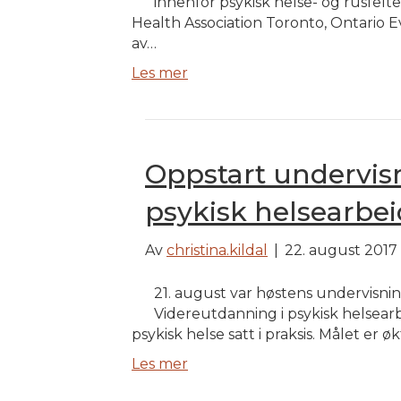
innenfor psykisk helse- og rusfelt
Health Association Toronto, Ontario E
av…
Les mer
Oppstart undervis
psykisk helsearbei
Av
christina.kildal
|
22. august 2017
21. august var høstens undervisni
Videreutdanning i psykisk helsearb
psykisk helse satt i praksis. Målet e
Les mer