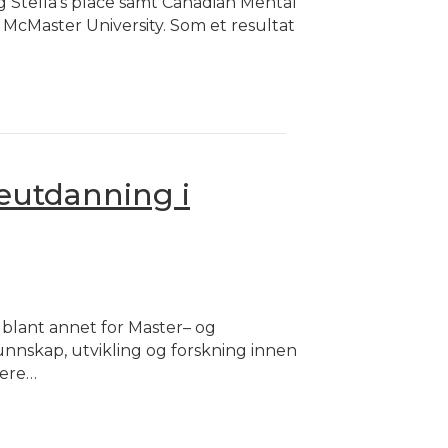
g Stella’s place samt Canadian Mental
 McMaster University. Som et resultat
eutdanning i
 blant annet for Master– og
unnskap, utvikling og forskning innen
kere…