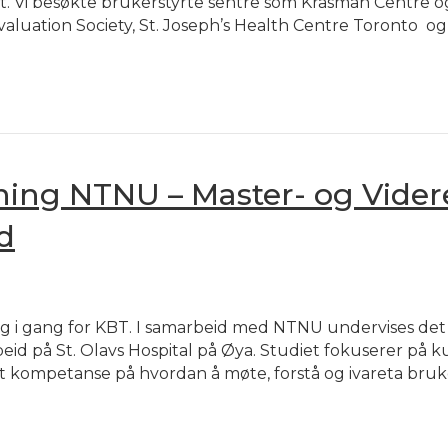
et. Vi besøkte brukerstyrte sentre som Krasman Centre o
valuation Society, St. Joseph’s Health Centre Toronto og
ning NTNU – Master- og Vider
d
ng i gang for KBT. I samarbeid med NTNU undervises det
eid på St. Olavs Hospital på Øya. Studiet fokuserer på k
r økt kompetanse på hvordan å møte, forstå og ivareta bru