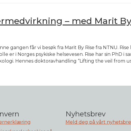
rmedvirkning – med Marit By
 Denne gangen får vi besøk fra Marit By Rise fra NTNU. Ris
le er i Norges psykiske helsevesen. Rise har sin PhD i s
ogi. Hennes doktoravhandling “Lifting the veil from use
nvern
Nyhetsbrev
ernerklæring
Meld deg på vårt nyhetsbr