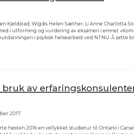
aren Kjeldstad, Wigdis Helen Sæther, Li Anne Charlotta Sö
 med i utforming og vurdering av eksamen i emnet «Ko
eutdanningen i psykisk helsearbeid ved NTNU. Å sette 
bruk av erfaringskonsulenter
mber 2017
te høsten 2016 en vellykket studietur til Ontario i Can