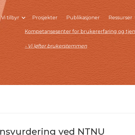
Vi tilbyr
Prosjekter
Publikasjoner
Ressurser
Kompetansesenter for brukererfaring og tjen
- Vi løfter brukerstemmen
nsvurdering ved NTNU