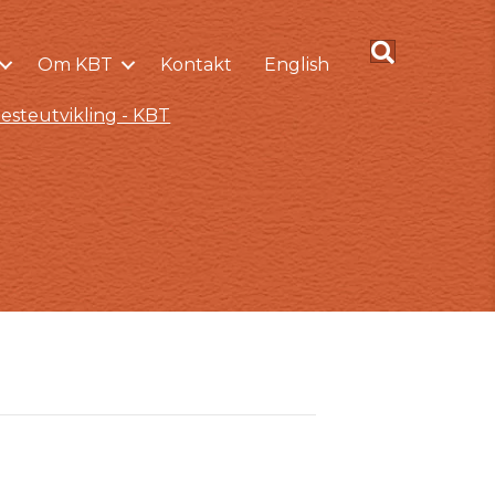
Om KBT
Kontakt
English
esteutvikling - KBT