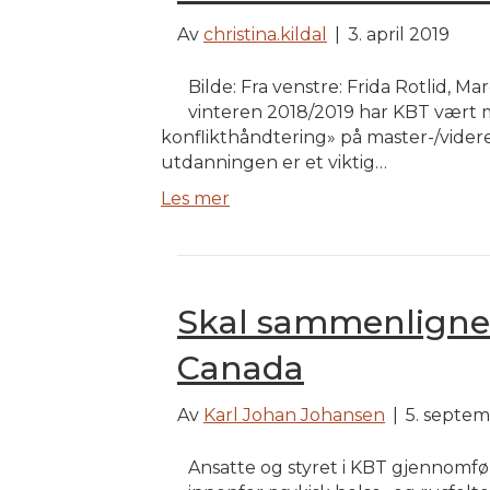
Av
christina.kildal
|
3. april 2019
Bilde: Fra venstre: Frida Rotlid, M
vinteren 2018/2019 har KBT vært
konflikthåndtering» på master-/vider
utdanningen er et viktig…
Les mer
Skal sammenligne 
Canada
Av
Karl Johan Johansen
|
5. septe
Ansatte og styret i KBT gjennomfør