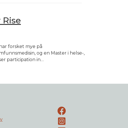
 Rise
e har forsket mye på
amfunnsmedisin, og en Master i helse-,
r participation in…
Facebook-side
ev
Instagram