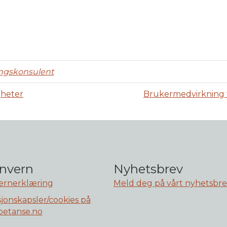
ingskonsulent
gheter
Brukermedvirkning f
nvern
Nyhetsbrev
ernerklæring
Meld deg på vårt nyhetsbr
jonskapsler/cookies på
etanse.no