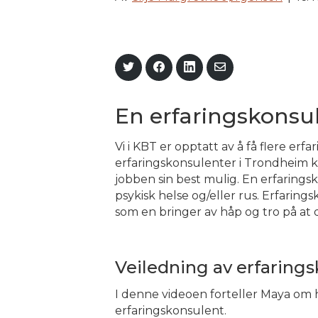
Share
Share
Share
Share
on
on
on
via
Twitter
Facebook
LinkedIn
Email
En erfaringskonsu
Vi i KBT er opptatt av å få flere e
erfaringskonsulenter i Trondheim k
jobben sin best mulig. En erfarings
psykisk helse og/eller rus. Erfarin
som en bringer av håp og tro på at 
Veiledning av erfarin
I denne videoen forteller Maya om 
erfaringskonsulent.