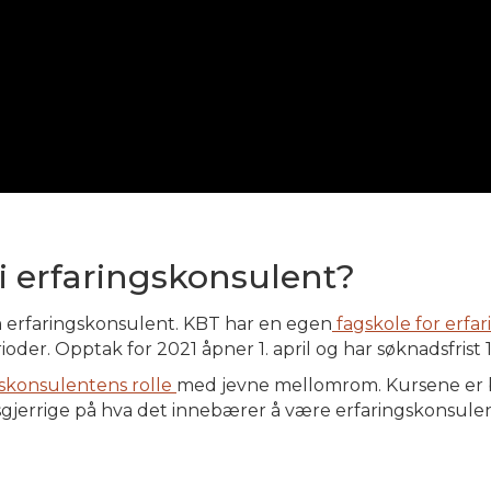
i erfaringskonsulent?
som erfaringskonsulent. KBT har en egen
fagskole for erfa
der. Opptak for 2021 åpner 1. april og har søknadsfrist 15
skonsulentens rolle
med jevne mellomrom. Kursene er bå
sgjerrige på hva det innebærer å være erfaringskonsulen