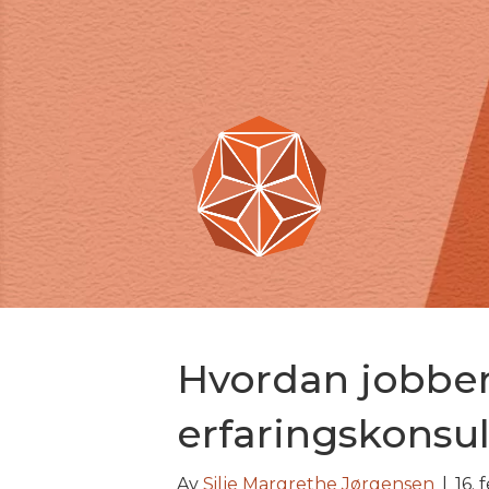
Hvordan jobber
erfaringskonsu
Av
Silje Margrethe Jørgensen
|
16.