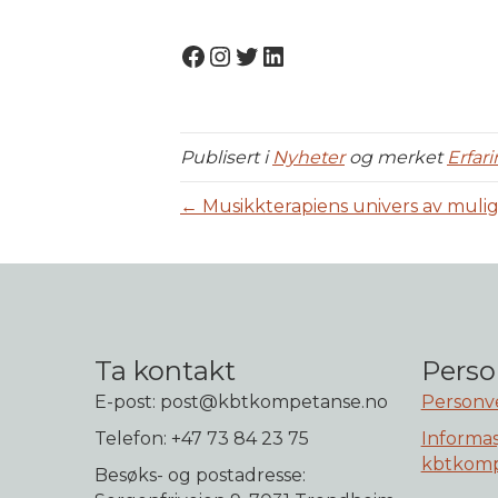
Facebook
Instagram
Twitter
LinkedIn
Publisert i
Nyheter
og merket
Erfar
← Musikkterapiens univers av muli
Ta kontakt
Perso
E-post: post@kbtkompetanse.no
Personv
Telefon: +47 73 84 23 75
Informas
kbtkomp
Besøks- og postadresse: