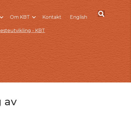
Om KBT
Kontakt
English
esteutvikling - KBT
 av