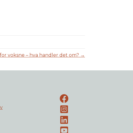
or voksne – hva handler det om? →
Facebook-side
ev
Instagram
LinkedIn
Youtube