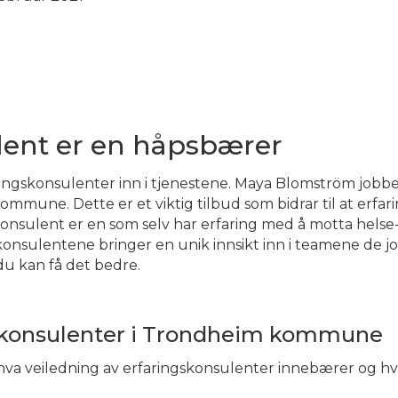
lent er en håpsbærer
rfaringskonsulenter inn i tjenestene. Maya Blomström jobb
ommune. Dette er et viktig tilbud som bidrar til at er
konsulent er en som selv har erfaring med å motta helse-
gskonsulentene bringer en unik innsikt inn i teamene de 
du kan få det bedre.
gskonsulenter i Trondheim kommune
hva veiledning av erfaringskonsulenter innebærer og h