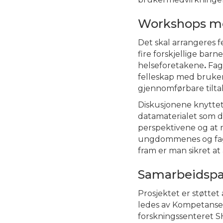
Workshops me
Det skal arrangeres 
fire forskjellige bar
helseforetakene
.
Fagp
felleskap med brukere
gjennomførbare tilta
Diskusjonene knytte
datamaterialet som d
perspektivene og at ma
ungdommenes og fagp
fram er man sikret at 
Samarbeidspa
Prosjektet er støtte
ledes av Kompetanses
forskningssenteret S