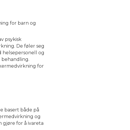
ing for barn og
v psykisk
rkning. De føler seg
 helsepersonell og
en behandling.
ukermedvirkning for
ære basert både på
ermedvirkning og
gjøre for å ivareta