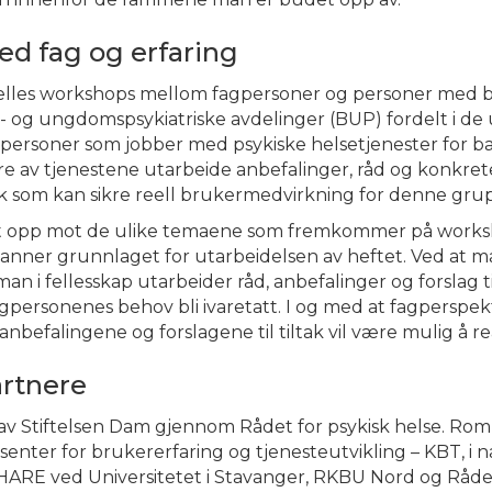
d fag og erfaring
felles workshops mellom fagpersoner og personer med 
ne- og ungdomspsykiatriske avdelinger (BUP) fordelt i de 
ersoner som jobber med psykiske helsetjenester for ba
 av tjenestene utarbeide anbefalinger, råd og konkrete 
k som kan sikre reell brukermedvirkning for denne gru
t opp mot de ulike temaene som fremkommer på works
anner grunnlaget for utarbeidelsen av heftet.
Ved at m
n i fellesskap utarbeider råd, anbefalinger og forslag til
ersonenes behov bli ivaretatt. I og med at fagperspe
anbefalingene og forslagene til tiltak vil være mulig å re
rtnere
t av Stiftelsen Dam gjennom Rådet for psykisk helse. Ro
enter for brukererfaring og tjenesteutvikling – KBT, i
HARE ved Universitetet i Stavanger, RKBU Nord og Rådet