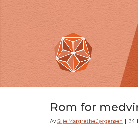
Rom for medvi
Av
Silje Margrethe Jørgensen
|
24.