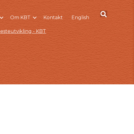
Om KBT
Kontakt
English
esteutvikling - KBT