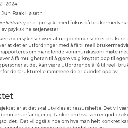
21-2024
:
Juni Raak Høiseth
edvirkning
er et prosjekt med fokus på brukermedvirkn
av psykisk helsetjenester.
ukerundersøkelser viser at ungdommer som er brukere a
er at det er utfordringer med å få til reell brukermedvi
det rapporteres om manglende kommunikasjon i møte med
lever å få muligheten til å gjøre valg knyttet opp til eg
gpersoner at det kan være utfordrende å få til reell br
for de strukturelle rammene de er bundet opp av.
tet
ektet er at det skal utvikles et ressurshefte. Det vil v
dommers erfaringer og tanker om hva som er god bruk
sbildet. Det vil også si noe om
hva man helt konkret kan 
 innenfor de rammene man er budet opp av.