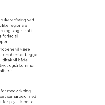
brukererfaring ved
ulike regionale
rn og unge skal i
forlag til
ppen.
hopene vil være
an innhenter begge
 tiltak vil både
ktivet også kommer
alisere
.
m for medvirkning
 nært samarbeid med
 for psykisk helse.