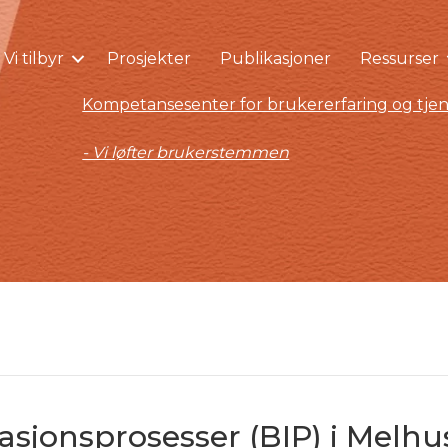
Vi tilbyr
Prosjekter
Publikasjoner
Ressurser
Kompetansesenter for brukererfaring og tjen
- Vi løfter brukerstemmen
vasjonsprosesser (BIP) i Mel