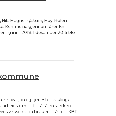
en, Nils Magne Røstum, May-Helen
elhus Kommune gjennomfører KBT
øring inn i 2018. I desember 2015 ble
im kommune
novasjon og tjenesteutvikling».
 arbeidsformer for å få en sterkere
es virksomt fra brukers ståsted. KBT