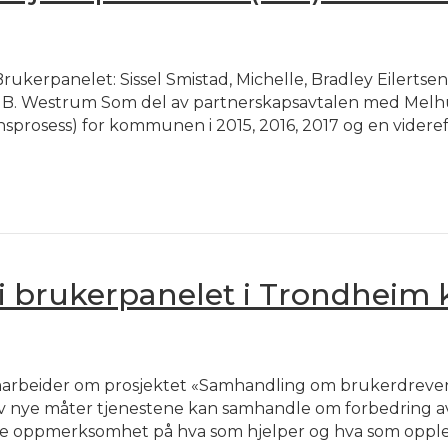
rukerpanelet: Sissel Smistad, Michelle, Bradley Eilerts
tz B. Westrum Som del av partnerskapsavtalen med M
nsprosess) for kommunen i 2015, 2016, 2017 og en videref
 i brukerpanelet i Trondhe
eider om prosjektet «Samhandling om brukerdreven in
 av nye måter tjenestene kan samhandle om forbedring av
re oppmerksomhet på hva som hjelper og hva som opplev