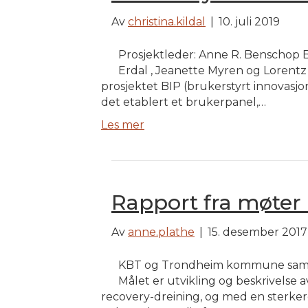
Av
christina.kildal
|
10. juli 2019
Prosjektleder: Anne R. Benschop B
Erdal , Jeanette Myren og Loren
prosjektet BIP (brukerstyrt innovasjo
det etablert et brukerpanel,…
Les mer
Rapport fra møter
Av
anne.plathe
|
15. desember 2017
KBT og Trondheim kommune samarb
Målet er utvikling og beskrivelse
recovery-dreining, og med en sterke