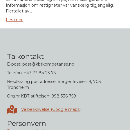
Informasjon om rettigheter var vanskelig tilgjengelig.
Flertallet av…
Les mer
Ta kontakt
E-post: post@kbtkompetanse.no
Telefon: +47 73 84 23 75
Besøks- og postadresse: Sorgenfriveien 9, 7031
Trondheim
Org.nr KBT-stiftelsen: 998 336 759
Veibeskrivelse i Google maps
Veibeskrivelse (Google maps)
Personvern