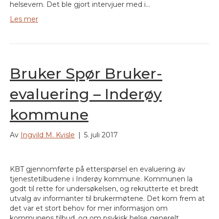
helsevern. Det ble gjort intervjuer med i…
Les mer
Bruker Spør Bruker-
evaluering – Inderøy
kommune
Av
Ingvild M. Kvisle
|
5. juli 2017
KBT gjennomførte på etterspørsel en evaluering av
tjenestetilbudene i Inderøy kommune. Kommunen la
godt til rette for undersøkelsen, og rekrutterte et bredt
utvalg av informanter til brukermøtene. Det kom frem at
det var et stort behov for mer informasjon om
kommunens tilbud, og om psykisk helse generelt.